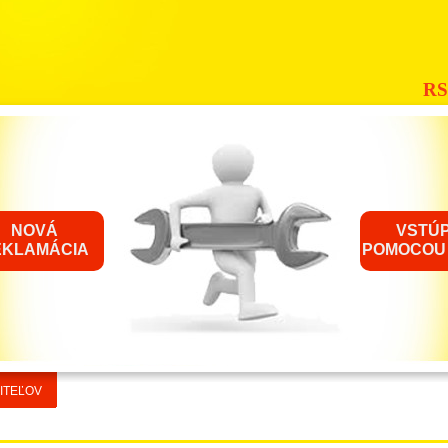
RS
NOVÁ
VSTÚP
EKLAMÁCIA
POMOCOU
ITEĽOV